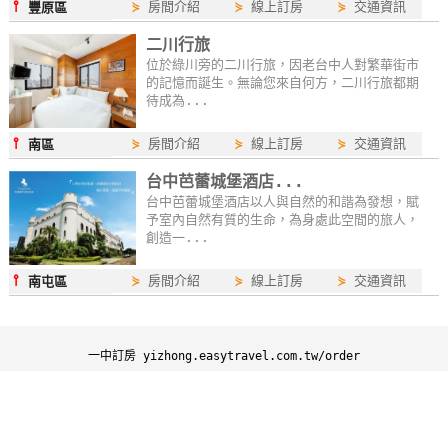
⫯
⋟
房間介紹
⋟
線上訂房
⋟
交通資訊
豐原區
線
二川行旅
上
位於綠川旁的二川行旅，因老台中人對繁華街市
客
的記憶而誕生。無論您來自何方，二川行旅都期
服
待成為...
⫯
⋟
房間介紹
⋟
線上訂房
⋟
交通資訊
南區
紅
台中芭蕾城堡酒店...
利
台中芭蕾城堡酒店以人與自然的和諧為發想，賦
查
予室內自然有質的生命，為身處此空間的旅人，
詢
創造一...
⫯
⋟
房間介紹
⋟
線上訂房
⋟
交通資訊
南屯區
訂
房
Q&A
一中訂房 yizhong.easytravel.com.tw/order
一中訂房
一中優惠
一中景點
一中行程
國
Copyright ©
四方通行
一中住宿網
旅