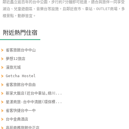
鄰近矗立逾百年的台中公園，步行約7分鐘即可抵達，適合與旅伴一同享受
玩
湖泊、兒童遊戲區、音樂台等設施，且鄰近夜市、車站、OUTLET商場，多
樂
樣景點，動靜皆宜。
地
圖
附近熱門住宿
顧
客
⋟
雀客旅館台中中山
服
⋟
夢想12旅店
務
⋟
漫旅光城
⋟
Getcha Hostel
顧
⋟
雀客旅館台中自由
客
⋟
新家大飯店(近台中車站,綠川...
滿
意
⋟
星漾商旅-台中中清館(環保標...
度
⋟
雀客快捷台中一中
⋟
台中金典酒店
⋟
高苑商務旅館中正店
訂