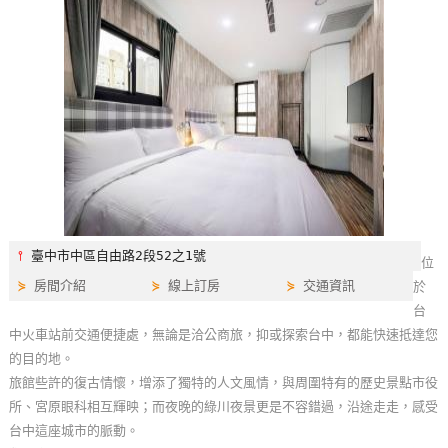
特
色
民
宿
全
球
租
車
⫯
臺中市中區自由路2段52之1號
位
⋟
房間介紹
⋟
線上訂房
⋟
交通資訊
於
網
台
紅
中火車站前交通便捷處，無論是洽公商旅，抑或探索台中，都能快速抵達您
帶
的目的地。
你
旅館些許的復古情懷，增添了獨特的人文風情，與周圍特有的歷史景點市役
玩
所、宮原眼科相互輝映；而夜晚的綠川夜景更是不容錯過，沿途走走，感受
台中這座城市的脈動。