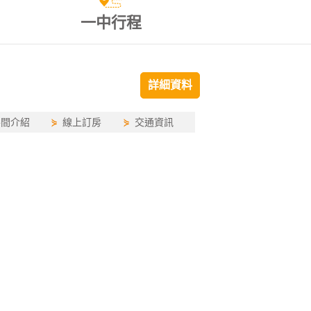
一中行程
詳細資料
房間介紹
⋟
線上訂房
⋟
交通資訊