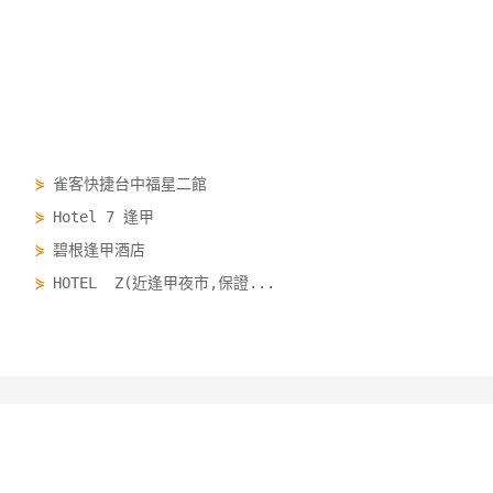
⋟
雀客快捷台中福星二館
⋟
Hotel 7 逢甲
⋟
碧根逢甲酒店
⋟
HOTEL Z(近逢甲夜市,保證...