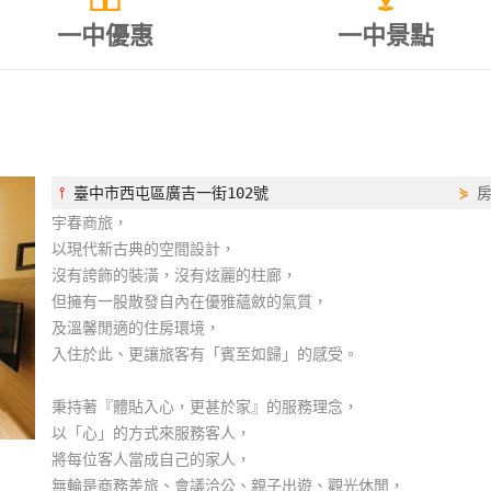
一中優惠
一中景點
⫯
臺中市西屯區廣吉一街102號
⋟
宇春商旅，
以現代新古典的空間設計，
沒有誇飾的裝潢，沒有炫麗的柱廊，
但擁有一股散發自內在優雅蘊斂的氣質，
及溫馨閒適的住房環境，
入住於此、更讓旅客有「賓至如歸」的感受。
秉持著『體貼入心，更甚於家』的服務理念，
以「心」的方式來服務客人，
將每位客人當成自己的家人，
無輪是商務差旅、會議洽公、親子出遊、觀光休閒，