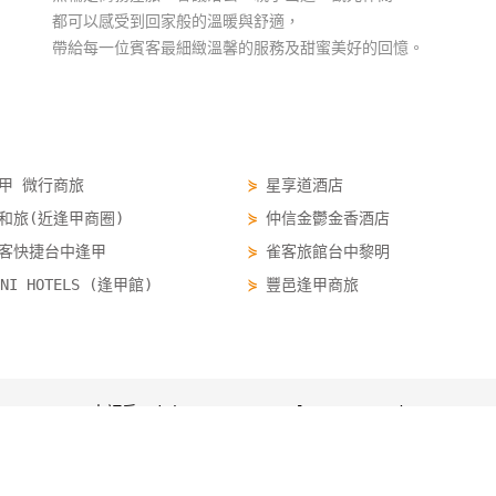
都可以感受到回家般的溫暖與舒適，
帶給每一位賓客最細緻溫馨的服務及甜蜜美好的回憶。
甲 微行商旅
⋟
星享道酒店
和旅(近逢甲商圈)
⋟
仲信金鬱金香酒店
客快捷台中逢甲
⋟
雀客旅館台中黎明
INI HOTELS (逢甲館)
⋟
豐邑逢甲商旅
一中訂房 yizhong.easytravel.com.tw/order
一中訂房
一中優惠
一中景點
一中行程