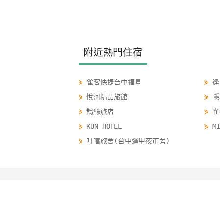
附近熱門住宿
⋟
雀客快捷台中福星
⋟
逢
⋟
悅河精品旅館
⋟
隱
⋟
鵲絲旅店
⋟
雀
⋟
KUN HOTEL
⋟
M
⋟
叮噹旅舍(台中逢甲夜市旁)