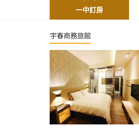
一中訂房
宇春商務旅館