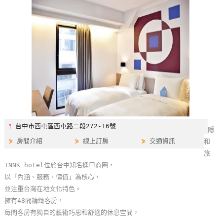
特
色
民
宿
全
球
租
車
⫯
台中市西屯區西屯路二段272-16號
隱
⋟
房間介紹
⋟
線上訂房
⋟
交通資訊
和
網
旅
紅
INNK hotel位於台中知名逢甲商圈，
帶
以「內涵、服務、價值」為核心，
你
並注重台灣在地文化特色。
玩
擁有48間精緻客房，
每間客房有獨自的藝術巧思和舒適的休息空間，