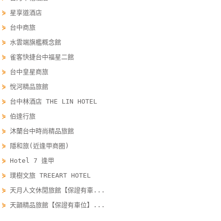
單
⋟
星享道酒店
管
⋟
台中商旅
理
⋟
水雲端旗艦概念館
⋟
雀客快捷台中福星二館
會
⋟
台中皇星商旅
員
⋟
悅河精品旅館
帳
⋟
台中林酒店 THE LIN HOTEL
戶
⋟
伯達行旅
⋟
沐蘭台中時尚精品旅館
客
⋟
隱和旅(近逢甲商圈)
服
⋟
Hotel 7 逢甲
聯
絡
⋟
璞樹文旅 TREEART HOTEL
單
⋟
天月人文休閒旅館【保證有車...
⋟
天韻精品旅館【保證有車位】...
Line