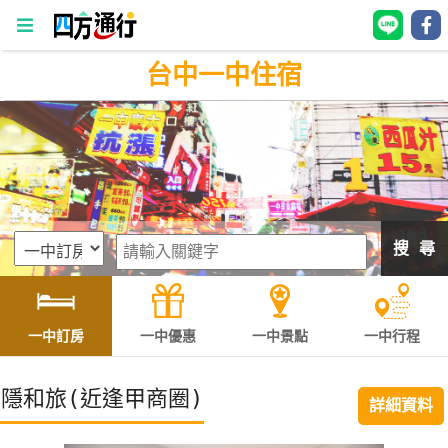
台中一中住宿
四
方
通
行
訂
房
搜 尋
台
灣
訂
一中訂房
一中優惠
一中景點
一中行程
房
隱和旅(近逢甲商圈)
詳細資料
直接跟飯店訂房
HOT