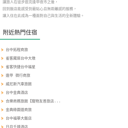
讓旅人在徒步逛完逢甲夜市之後，
玩
回到飯店能感受到最貼心且無距離感的服務，
樂
讓入住在此成為一種面對自己與生活的全新體驗。
地
圖
附近熱門住宿
顧
客
⋟
台中拓程商旅
服
⋟
雀客藏居台中大墩
務
⋟
雀客快捷台中福星
⋟
逢甲 微行商旅
顧
⋟
威尼斯汽車旅館
客
⋟
台中金典酒店
滿
意
⋟
合樂商務旅館【寵物友善旅店...
度
⋟
金典綠園道商旅
⋟
台中福華大飯店
⋟
日月千禧酒店
訂