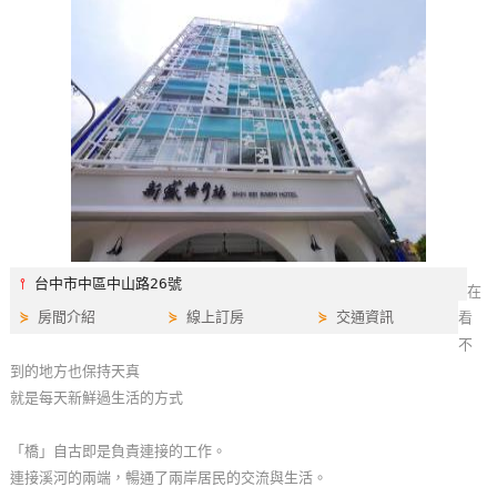
特
色
民
宿
全
球
租
車
⫯
台中市中區中山路26號
在
⋟
房間介紹
⋟
線上訂房
⋟
交通資訊
看
網
不
紅
到的地方也保持天真
帶
就是每天新鮮過生活的方式
你
玩
「橋」自古即是負責連接的工作。
連接溪河的兩端，暢通了兩岸居民的交流與生活。