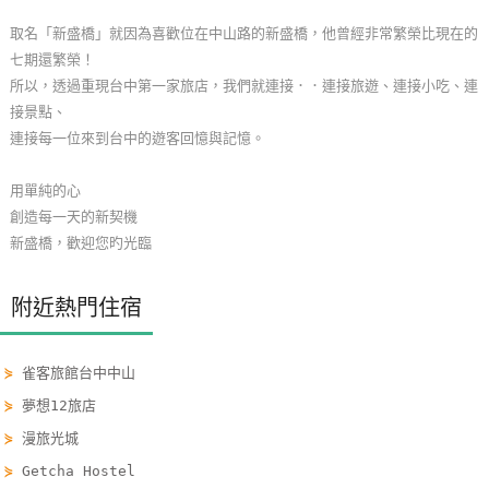
玩
取名「新盛橋」就因為喜歡位在中山路的新盛橋，他曾經非常繁榮比現在的
樂
七期還繁榮！
地
所以，透過重現台中第一家旅店，我們就連接．．連接旅遊、連接小吃、連
圖
接景點、
連接每一位來到台中的遊客回憶與記憶。
顧
客
用單純的心
服
創造每一天的新契機
務
新盛橋，歡迎您旳光臨
附近熱門住宿
顧
客
滿
⋟
雀客旅館台中中山
意
⋟
夢想12旅店
度
⋟
漫旅光城
⋟
Getcha Hostel
訂