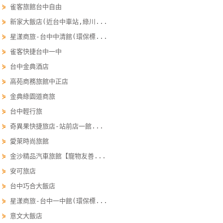
⋟
雀客旅館台中自由
單
⋟
新家大飯店(近台中車站,綠川...
管
理
⋟
星漾商旅-台中中清館(環保標...
⋟
雀客快捷台中一中
⋟
台中金典酒店
會
員
⋟
高苑商務旅館中正店
帳
⋟
金典綠園道商旅
戶
⋟
台中輕行旅
⋟
奇異果快捷旅店-站前店一館...
客
⋟
愛萊時尚旅館
服
⋟
金沙精品汽車旅館【寵物友善...
聯
⋟
安可旅店
絡
⋟
台中巧合大飯店
單
⋟
星漾商旅-台中一中館(環保標...
⋟
意文大飯店
Line