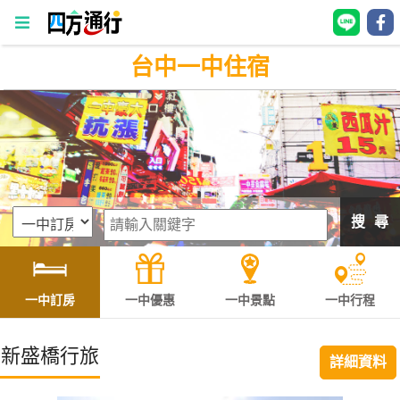
台中一中住宿
四
方
通
行
訂
房
搜 尋
台
灣
訂
一中訂房
一中優惠
一中景點
一中行程
房
新盛橋行旅
詳細資料
直接跟飯店訂房
HOT