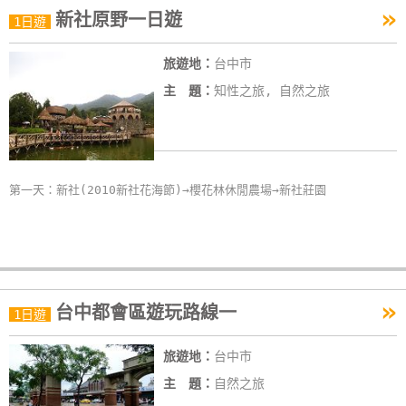
»
新社原野一日遊
特
1日遊
色
旅遊地：
台中市
民
宿
主 題：
知性之旅, 自然之旅
全
球
第一天：新社(2010新社花海節)→櫻花林休閒農場→新社莊園
租
車
網
紅
»
台中都會區遊玩路線一
1日遊
帶
你
旅遊地：
台中市
玩
主 題：
自然之旅