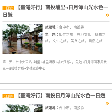
【臺灣好行】南投埔里→日月潭山光水色一
1日遊
»
日遊
旅遊地：
台中市, 南投縣
主 題：
知性之旅, 在地文化, 購物之
旅, 文化之旅, 美食之旅, 自然之旅
第一天：台中火車站→埔里→埔里酒廠→桃米生態村→魚池→日月潭國家風景
區→涵碧樓步道→水社遊客中心
【臺灣好行】南投日月潭山光水色一日遊
1日遊
»
旅遊地：
台中市, 南投縣