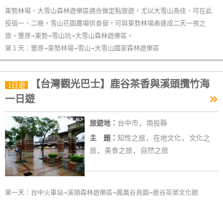
單
東勢林場、大雪山森林遊樂區適合做定點旅遊，尤以大雪山為佳，可在此
管
投宿一、二晚。雪山花園農場供食宿，可與東勢林場串連成二天一夜之
理
旅。豐原→東勢→雪山坑→大雪山森林遊樂區。
第１天：豐原→東勢林場→雪山→大雪山國家森林遊樂區
會
員
【台灣觀光巴士】鹿谷茶香與溪頭攬竹海
1日遊
帳
»
一日遊
戶
旅遊地：
台中市, 南投縣
主 題：
知性之旅, 在地文化, 文化之
客
旅, 美食之旅, 自然之旅
服
聯
絡
單
第一天：台中火車站→溪頭森林遊樂區→鳳凰谷鳥園→鹿谷茶葉文化館
Line