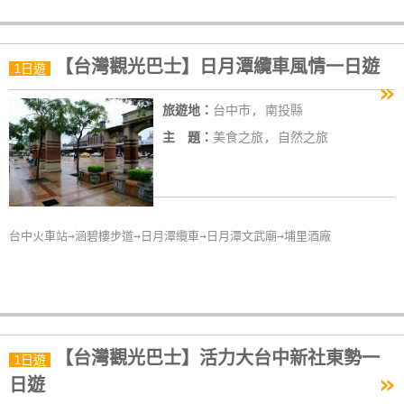
線
上
客
【台灣觀光巴士】日月潭纜車風情一日遊
1日遊
服
»
旅遊地：
台中市, 南投縣
主 題：
美食之旅, 自然之旅
紅
利
查
詢
台中火車站→涵碧樓步道→日月潭纜車→日月潭文武廟→埔里酒廠
訂
房
Q&A
【台灣觀光巴士】活力大台中新社東勢一
1日遊
»
國
日遊
旅