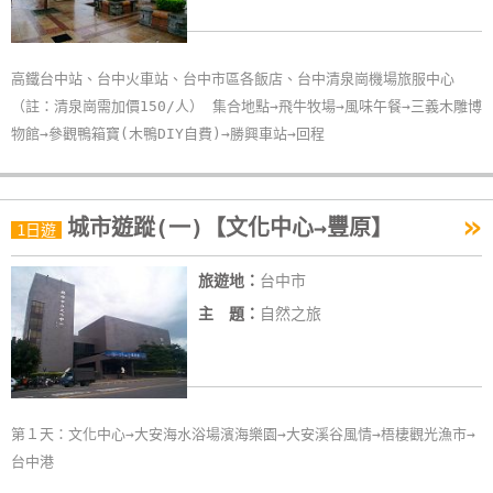
作
高鐵台中站、台中火車站、台中市區各飯店、台中清泉崗機場旅服中心
廠
（註：清泉崗需加價150/人） 集合地點→飛牛牧場→風味午餐→三義木雕博
商
物館→參觀鴨箱寶(木鴨DIY自費)→勝興車站→回程
合
作
»
城市遊蹤(一)【文化中心→豐原】
1日遊
旅
伴
旅遊地：
台中市
計
主 題：
自然之旅
劃
商
品
第１天：文化中心→大安海水浴場濱海樂園→大安溪谷風情→梧棲觀光漁市→
宣
台中港
傳