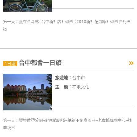
第一天：薰衣草森林(台中新社店)→新社(2010新社花海節)→新社自行車
道
»
台中都會一日旅
1日遊
旅遊地：
台中市
主 題：
在地文化
第一天：豐樂雕塑公園→經國綠園道→紙箱王創意園區→老虎城購物中心→逢
甲夜市