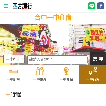
台中一中住宿
四
方
通
行
訂
房
搜 尋
台
灣
訂
一中訂房
一中優惠
一中景點
一中行程
房
一中
行程
直接跟飯店訂房
HOT