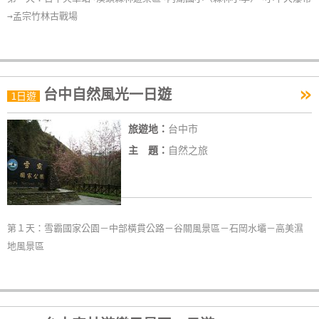
→孟宗竹林古戰場
»
台中自然風光一日遊
1日遊
旅遊地：
台中市
主 題：
自然之旅
第１天：雪霸國家公園－中部橫貫公路－谷關風景區－石岡水壩－高美濕
地風景區