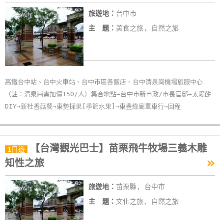
卡
旅遊地：
台中市
訂
主 題：
美食之旅, 自然之旅
房
請
款
高鐵台中站、台中火車站、台中市區各飯店、台中清泉崗機場旅服中心
收
（註：清泉崗需加價150/人）集合地點→台中市新市政/市長官邸→太陽餅
據
DIY→新社香菇餐→東勢採果[季節水果]→東豊綠廊單車行→回程
合
作
【台灣觀光巴士】苗栗飛牛牧場三義木雕
提
1日遊
»
案
知性之旅
旅遊地：
苗栗縣, 台中市
飯
主 題：
文化之旅, 自然之旅
店
合