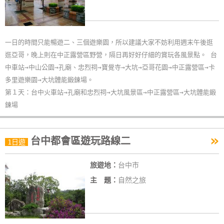
玩
樂
地
一日的時間只能暢遊二、三個遊樂園，所以建議大家不妨利用週末午後逛
圖
逛亞哥，晚上則在中正露營區野營，隔日再好好仔細的賞玩各風景點。 台
中車站→中山公園→孔廟、忠烈祠→寶覺寺→大坑→亞哥花園→中正露營區→卡
顧
多里遊樂園→大坑體能鍛鍊場。
客
第１天：台中火車站→孔廟和忠烈祠→大坑風景區→中正露營區→大坑體能鍛
服
鍊場
務
»
台中都會區遊玩路線二
顧
1日遊
客
滿
旅遊地：
台中市
意
主 題：
自然之旅
度
訂