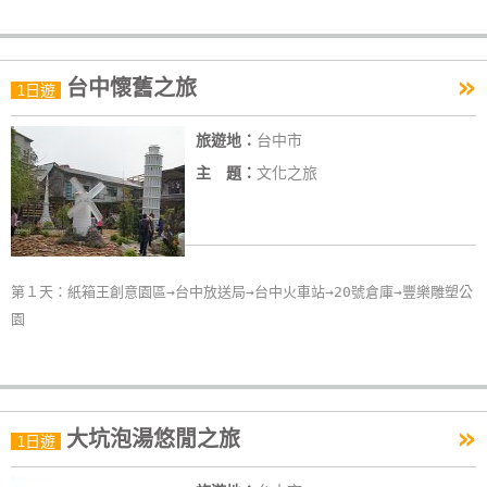
»
台中懷舊之旅
1日遊
旅遊地：
台中市
主 題：
文化之旅
第１天：紙箱王創意園區→台中放送局→台中火車站→20號倉庫→豐樂雕塑公
園
»
大坑泡湯悠閒之旅
1日遊