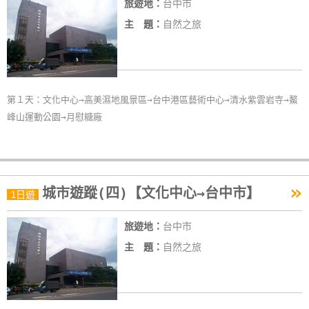
旅遊地：
台中市
主 題：
自然之旅
第１天：文化中心→高美濕地風景區→台中港區藝術中心→清水紫雲岩寺→鰲
峰山運動公園→月慰糖廠
»
城市遊蹤(四)【文化中心→台中市】
1日遊
旅遊地：
台中市
主 題：
自然之旅