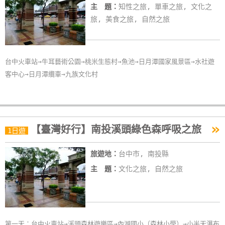
主 題：
知性之旅, 單車之旅, 文化之
旅, 美食之旅, 自然之旅
台中火車站→牛耳藝術公園→桃米生態村→魚池→日月潭國家風景區→水社遊
客中心→日月潭纜車→九族文化村
»
【臺灣好行】南投溪頭綠色森呼吸之旅
1日遊
旅遊地：
台中市, 南投縣
主 題：
文化之旅, 自然之旅
第一天：台中火車站→溪頭森林遊樂區→內湖國小（森林小學）→小半天瀑布